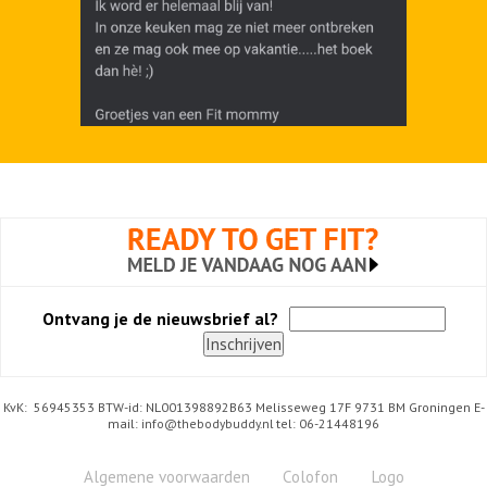
Ontvang je de nieuwsbrief al?
KvK: 56945353 BTW-id: NL001398892B63 Melisseweg 17F 9731 BM Groningen E-
mail:
info@thebodybuddy.nl
tel: 06-21448196
Algemene voorwaarden
Colofon
Logo