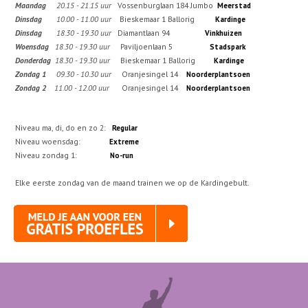
Maandag
20.15 - 21.15 uur
Vossenburglaan 184 Jumbo
Meerstad
Dinsdag
10.00 - 11.00 uur
Bieskemaar 1 Ballorig
Kardinge
Dinsdag
18.30 - 19.30 uur
Diamantlaan 94
Vinkhuizen
Woensdag
18.30 - 19.30 uur
Paviljoenlaan 5
Stadspark
Donderdag
18.30 - 19.30 uur
Bieskemaar 1 Ballorig
Kardinge
Zondag 1
09.30 - 10.30 uur
Oranjesingel 14
Noorderplantsoen
Zondag 2
11.00 - 12.00 uur
Oranjesingel 14
Noorderplantsoen
Niveau ma, di, do en zo 2:
Regular
Niveau woensdag:
Extreme
Niveau zondag 1:
No-run
Elke eerste zondag van de maand trainen we op de Kardingebult.