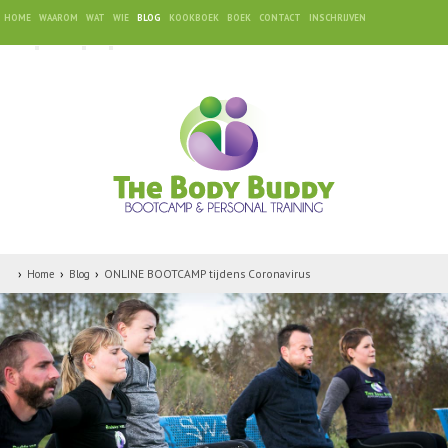
HOME
WAAROM
WAT
WIE
BLOG
KOOKBOEK
BOEK
CONTACT
INSCHRIJVEN
ONLINE BOOTCAMP tijdens Coronavirus
Home
Blog